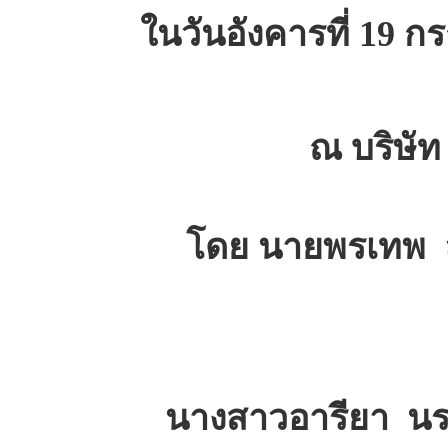
ในวันอังคารที่ 19 
ณ บริษัท
โดย นายพรเทพ ล
นางสาวอารียา นราส