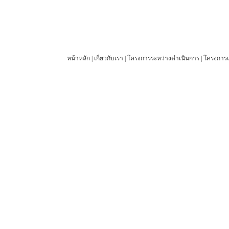
หน้าหลัก
|
เกี่ยวกับเรา
|
โครงการระหว่างดำเนินการ
|
โครงการแ
© 2012 27 Engineering Company Limited. All rights reserved