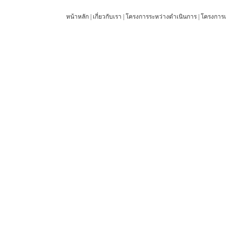
หน้าหลัก
|
เกี่ยวกับเรา
|
โครงการระหว่างดำเนินการ
|
โครงการแ
© 2012 27 Engineering Company Limited. All rights reserved