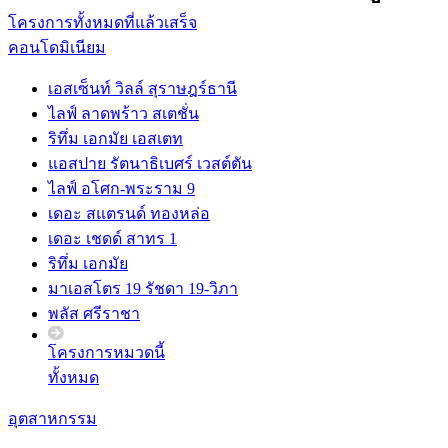
โครงการทั้งหมดที่แล้วเสร็จ
คอนโดมิเนียม
เอสเซ็นท์ วิลล์ สุราษฎร์ธานี
ไลฟ์ ลาดพร้าว สเตชั่น
ริทึ่ม เอกมัย เอสเตท
แอสปาย รัตนาธิเบศร์ เวสต์ตัน
ไลฟ์ อโศก-พระราม 9
เดอะ สแตรนด์ ทองหล่อ
เดอะ เชดด์ สาทร 1
ริทึ่ม เอกมัย
มาเอสโตร 19 รัชดา 19-วิภา
พลัส ศรีราชา
โครงการหมวดนี้
ทั้งหมด
อุตสาหกรรม