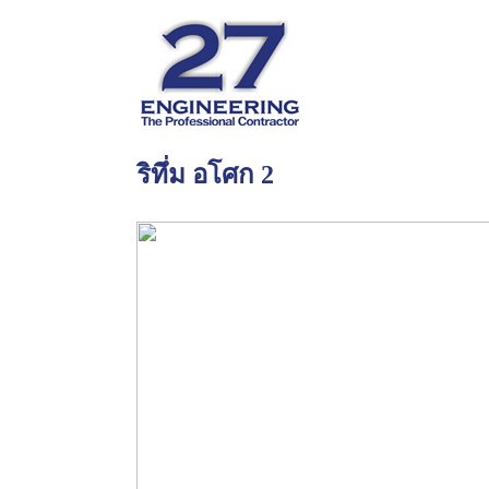
ริทึ่ม อโศก 2