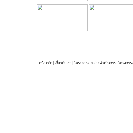
หน้าหลัก
|
เกี่ยวกับเรา
|
โครงการระหว่างดำเนินการ
|
โครงการแ
© 2012 27 Engineering Company Limited. All rights reserved