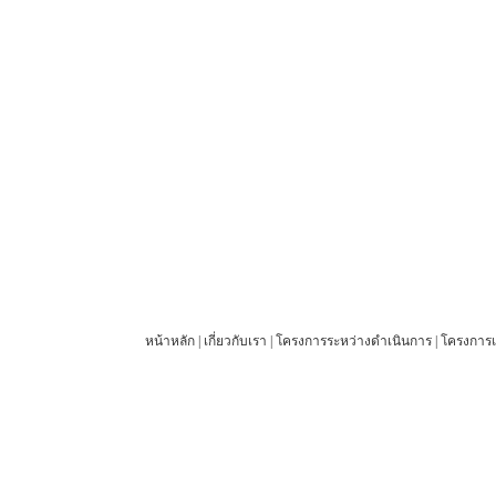
หน้าหลัก
|
เกี่ยวกับเรา
|
โครงการระหว่างดำเนินการ
|
โครงการแ
© 2012 27 Engineering Company Limited. All rights reserved