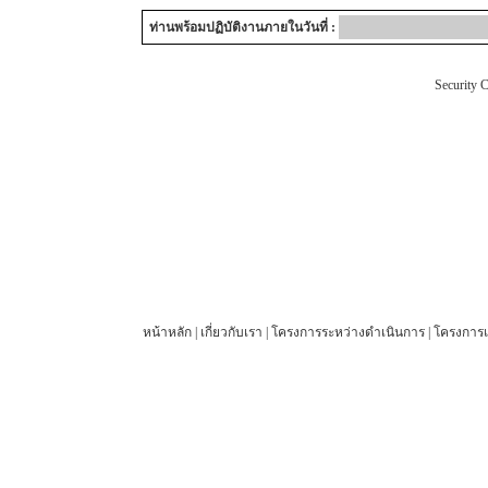
ท่านพร้อมปฏิบัติงานภายในวันที่ :
Security
หน้าหลัก
|
เกี่ยวกับเรา
|
โครงการระหว่างดำเนินการ
|
โครงการแ
© 2012 27 Engineering Company Limited. All rights reserved