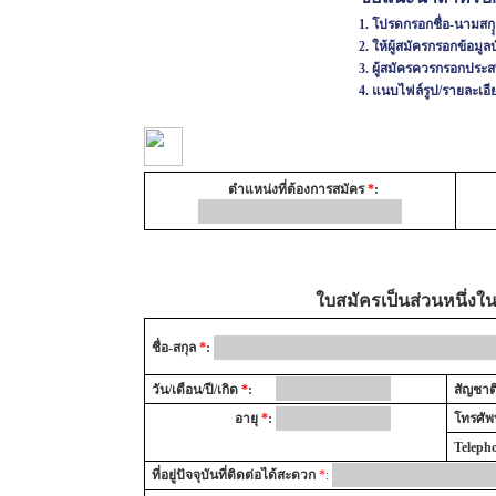
1. โปรดกรอกชื่อ-นามสกุุ
2. ให้ผู้สมัครกรอกข้อมูลบ
3. ผู้สมัครควรกรอกประ
4. แนบไฟล์รูป/รายละเอีย
ตำแหน่งที่ต้องการสมัคร
*
:
ใบสมัครเป็นส่วนหนึ่ง
ชื่อ-สกุล
*
:
วัน/เดือน/ปี/เกิด
*
:
สัญชาต
อายุ
*
:
โทรศัพ
Teleph
ที่อยู่ปัจจุบันที่ติดต่อได้สะดวก
*
: