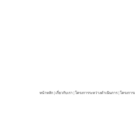
หน้าหลัก
|
เกี่ยวกับเรา
|
โครงการระหว่างดำเนินการ
|
โครงการแ
© 2012 27 Engineering Company Limited. All rights reserved