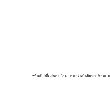
หน้าหลัก
|
เกี่ยวกับเรา
|
โครงการระหว่างดำเนินการ
|
โครงการแ
© 2012 27 Engineering Company Limited. All rights reserved